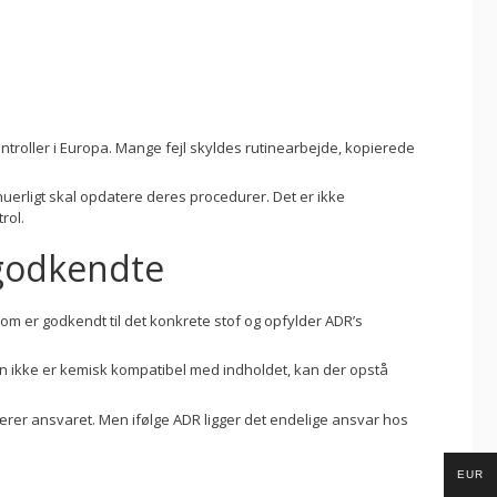
ntroller i Europa. Mange fejl skyldes rutinearbejde, kopierede
uerligt skal opdatere deres procedurer. Det er ikke
rol.
 godkendte
m er godkendt til det konkrete stof og opfylder ADR’s
en ikke er kemisk kompatibel med indholdet, kan der opstå
rer ansvaret. Men ifølge ADR ligger det endelige ansvar hos
EUR