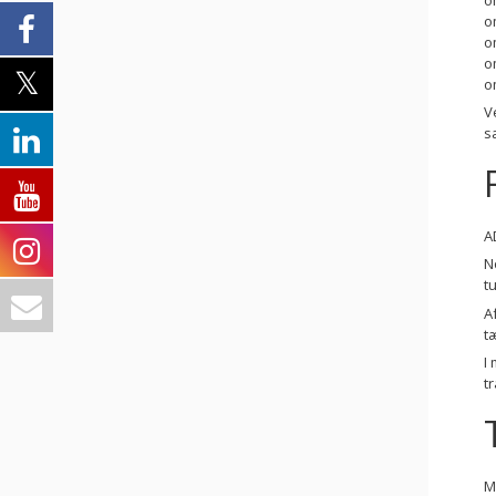
o
o
o
o
V
s
A
N
t
A
t
I
t
M