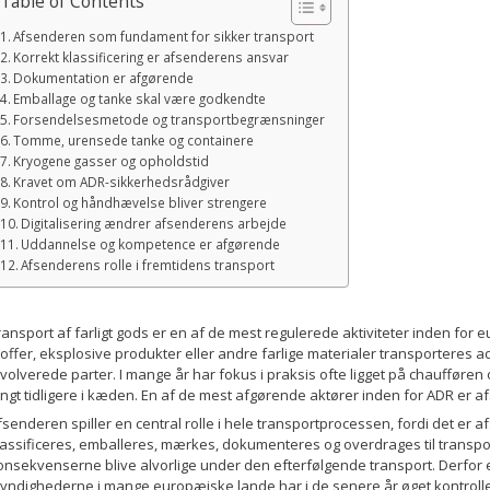
Table of Contents
Afsenderen som fundament for sikker transport
Korrekt klassificering er afsenderens ansvar
Dokumentation er afgørende
Emballage og tanke skal være godkendte
Forsendelsesmetode og transportbegrænsninger
Tomme, urensede tanke og containere
Kryogene gasser og opholdstid
Kravet om ADR-sikkerhedsrådgiver
Kontrol og håndhævelse bliver strengere
Digitalisering ændrer afsenderens arbejde
Uddannelse og kompetence er afgørende
Afsenderens rolle i fremtidens transport
ransport af farligt gods er en af de mest regulerede aktiviteter inden for e
toffer, eksplosive produkter eller andre farlige materialer transporteres ad
nvolverede parter. I mange år har fokus i praksis ofte ligget på chaufføren
angt tidligere i kæden. En af de mest afgørende aktører inden for ADR er 
fsenderen spiller en central rolle i hele transportprocessen, fordi det er 
lassificeres, emballeres, mærkes, dokumenteres og overdrages til transpor
onsekvenserne blive alvorlige under den efterfølgende transport. Derfor e
yndighederne i mange europæiske lande har i de senere år øget kontroll