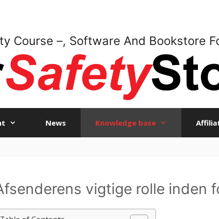
ty Course –, Software And Bookstore F
nt
News
Knowledge base
Affili
Afsenderens vigtige rolle inden 