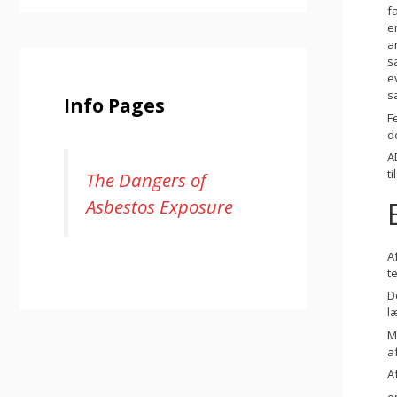
f
e
a
s
e
s
Info Pages
F
d
A
t
The Dangers of
Asbestos Exposure
A
t
D
l
M
a
A
o