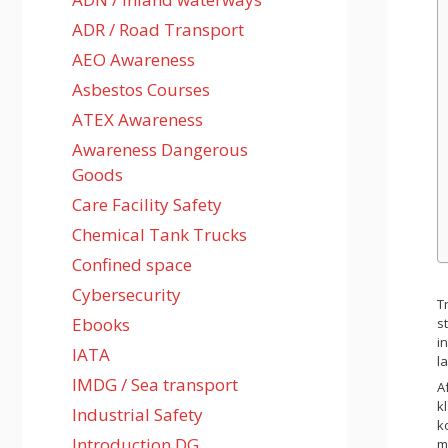
ADR / Road Transport
AEO Awareness
Asbestos Courses
ATEX Awareness
Awareness Dangerous
Goods
Care Facility Safety
Chemical Tank Trucks
Confined space
Cybersecurity
T
Ebooks
s
i
IATA
l
IMDG / Sea transport
A
k
Industrial Safety
k
Introduction DG
m