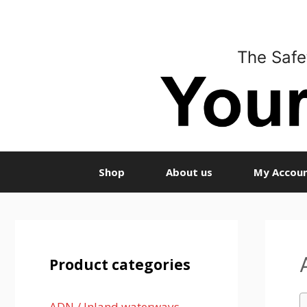
Skip
to
content
The Safe
Shop
About us
My Accou
Product categories
ADN / Inland waterways