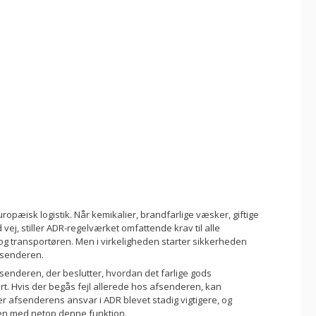
uropæisk logistik. Når kemikalier, brandfarlige væsker, giftige
 vej, stiller ADR-regelværket omfattende krav til alle
 og transportøren. Men i virkeligheden starter sikkerheden
afsenderen.
afsenderen, der beslutter, hvordan det farlige gods
t. Hvis der begås fejl allerede hos afsenderen, kan
r afsenderens ansvar i ADR blevet stadig vigtigere, og
en med netop denne funktion.