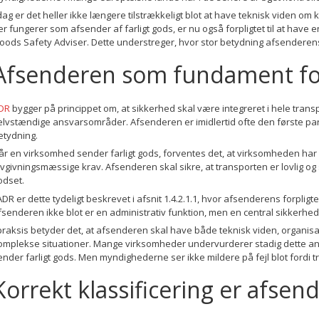
 dag er det heller ikke længere tilstrækkeligt blot at have teknisk viden om
er fungerer som afsender af farligt gods, er nu også forpligtet til at hav
oods Safety Adviser. Dette understreger, hvor stor betydning afsenderens r
Afsenderen som fundament for
DR
bygger på princippet om, at sikkerhed skal være integreret i hele trans
elvstændige ansvarsområder. Afsenderen er imidlertid ofte den første par
etydning.
år en virksomhed sender farligt gods, forventes det, at virksomheden har f
ovgivningsmæssige krav. Afsenderen skal sikre, at transporten er lovlig o
odset.
 ADR er dette tydeligt beskrevet i afsnit 1.4.2.1.1, hvor afsenderens forpligtel
fsenderen ikke blot er en administrativ funktion, men en central sikkerhed
 praksis betyder det, at afsenderen skal have både teknisk viden, organisa
omplekse situationer. Mange virksomheder undervurderer stadig dette ans
ender farligt gods. Men myndighederne ser ikke mildere på fejl blot ford
Korrekt klassificering er afsen