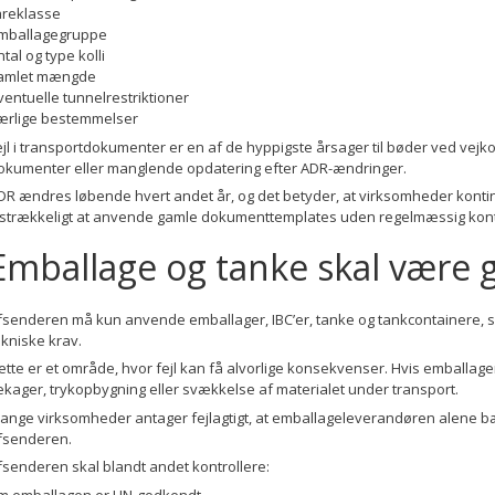
areklasse
mballagegruppe
ntal og type kolli
amlet mængde
ventuelle tunnelrestriktioner
ærlige bestemmelser
ejl i transportdokumenter er en af de hyppigste årsager til bøder ved vejko
okumenter eller manglende opdatering efter ADR-ændringer.
DR ændres løbende hvert andet år, og det betyder, at virksomheder kontin
ilstrækkeligt at anvende gamle dokumenttemplates uden regelmæssig kont
Emballage og tanke skal være
fsenderen må kun anvende emballager, IBC’er, tanke og tankcontainere, so
ekniske krav.
ette er et område, hvor fejl kan få alvorlige konsekvenser. Hvis emballag
ækager, trykopbygning eller svækkelse af materialet under transport.
ange virksomheder antager fejlagtigt, at emballageleverandøren alene bæ
fsenderen.
fsenderen skal blandt andet kontrollere:
m emballagen er UN-godkendt