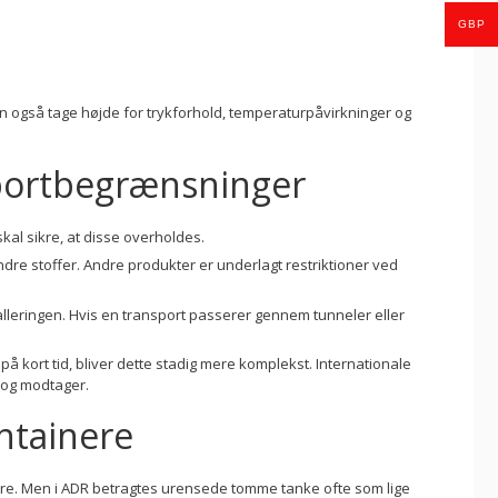
GBP
 også tage højde for trykforhold, temperaturpåvirkninger og
portbegrænsninger
l sikre, at disse overholdes.
e stoffer. Andre produkter er underlagt restriktioner ved
leringen. Hvis en transport passerer gennem tunneler eller
å kort tid, bliver dette stadig mere komplekst. Internationale
 og modtager.
ntainere
e. Men i ADR betragtes urensede tomme tanke ofte som lige