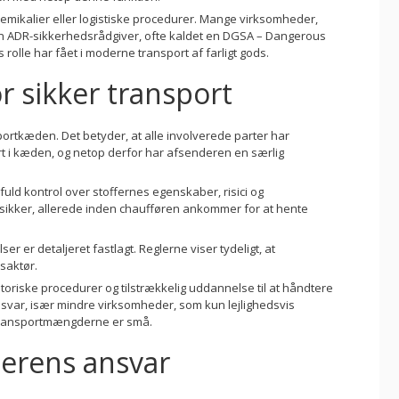
 kemikalier eller logistiske procedurer. Mange virksomheder,
e en ADR-sikkerhedsrådgiver, ofte kaldet en DGSA – Dangerous
olle har fået i moderne transport af farligt gods.
 sikker transport
portkæden. Det betyder, at alle involverede parter har
t i kæden, og netop derfor har afsenderen en særlig
uld kontrol over stoffernes egenskaber, risici og
g sikker, allerede inden chaufføren ankommer for at hente
ser er detaljeret fastlagt. Reglerne viser tydeligt, at
saktør.
toriske procedurer og tilstrækkelig uddannelse til at håndtere
var, især mindre virksomheder, som kun lejlighedsvis
i transportmængderne er små.
derens ansvar