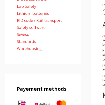
I
Lab Safety
d
Lithium batteries
G
RID code / Rail transport
Safety software
Seveso
A
s
Standards
b
Warehousing
N
l
g
I
a
I
k
s
Payement methods