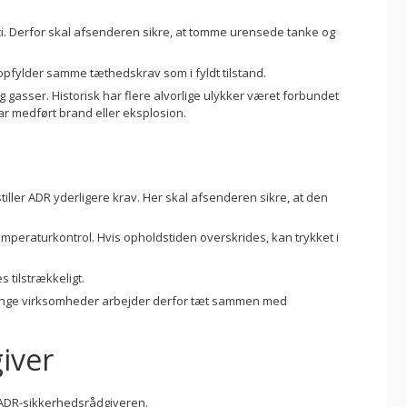
sici. Derfor skal afsenderen sikre, at tomme urensede tanke og
opfylder samme tæthedskrav som i fyldt tilstand.
og gasser. Historisk har flere alvorlige ulykker været forbundet
ar medført brand eller eksplosion.
d
ller ADR yderligere krav. Her skal afsenderen sikre, at den
peraturkontrol. Hvis opholdstiden overskrides, kan trykket i
tilstrækkeligt.
Mange virksomheder arbejder derfor tæt sammen med
iver
f ADR-sikkerhedsrådgiveren.