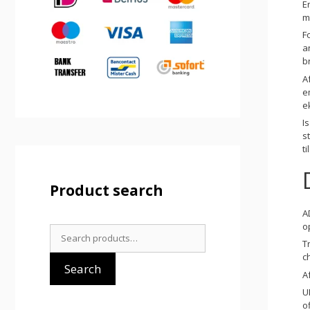
E
m
F
a
b
A
e
e
I
s
t
Product search
A
o
Search
T
for:
c
Search
A
U
o