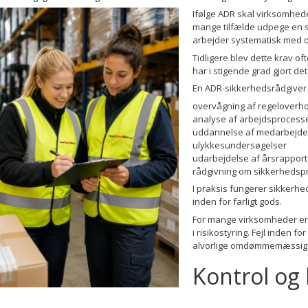
Ifølge ADR skal virksomheder
mange tilfælde udpege en s
arbejder systematisk med o
Tidligere blev dette krav 
har i stigende grad gjort de
En ADR-sikkerhedsrådgiver
overvågning af regeloverho
analyse af arbejdsprocess
uddannelse af medarbejde
ulykkesundersøgelser
udarbejdelse af årsrapport
rådgivning om sikkerhedsp
I praksis fungerer sikkerh
inden for farligt gods.
For mange virksomheder er de
i risikostyring. Fejl inden f
alvorlige omdømmemæssig
Kontrol og