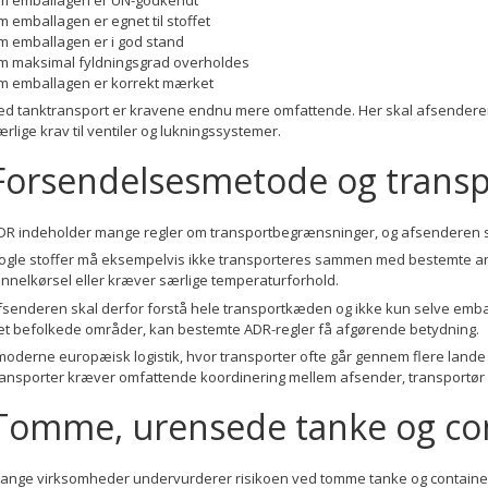
m emballagen er egnet til stoffet
m emballagen er i god stand
m maksimal fyldningsgrad overholdes
m emballagen er korrekt mærket
ed tanktransport er kravene endnu mere omfattende. Her skal afsenderen
ærlige krav til ventiler og lukningssystemer.
Forsendelsesmetode og trans
DR indeholder mange regler om transportbegrænsninger, og afsenderen ska
ogle stoffer må eksempelvis ikke transporteres sammen med bestemte andr
unnelkørsel eller kræver særlige temperaturforhold.
fsenderen skal derfor forstå hele transportkæden og ikke kun selve embal
æt befolkede områder, kan bestemte ADR-regler få afgørende betydning.
 moderne europæisk logistik, hvor transporter ofte går gennem flere lande p
ransporter kræver omfattende koordinering mellem afsender, transportør
Tomme, urensede tanke og co
ange virksomheder undervurderer risikoen ved tomme tanke og container