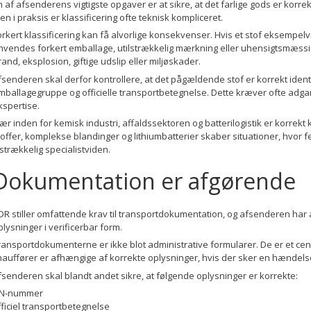
n af afsenderens vigtigste opgaver er at sikre, at det farlige gods er korrekt
en i praksis er klassificering ofte teknisk kompliceret.
orkert klassificering kan få alvorlige konsekvenser. Hvis et stof eksempelvi
nvendes forkert emballage, utilstrækkelig mærkning eller uhensigtsmæssige
rand, eksplosion, giftige udslip eller miljøskader.
fsenderen skal derfor kontrollere, at det pågældende stof er korrekt iden
mballagegruppe og officielle transportbetegnelse. Dette kræver ofte adgan
kspertise.
sær inden for kemisk industri, affaldssektoren og batterilogistik er korrek
toffer, komplekse blandinger og lithiumbatterier skaber situationer, hvor f
ilstrækkelig specialistviden.
Dokumentation er afgørende
DR stiller omfattende krav til transportdokumentation, og afsenderen har
plysninger i verificerbar form.
ransportdokumenterne er ikke blot administrative formularer. De er et ce
hauffører er afhængige af korrekte oplysninger, hvis der sker en hændels
fsenderen skal blandt andet sikre, at følgende oplysninger er korrekte:
N-nummer
fficiel transportbetegnelse