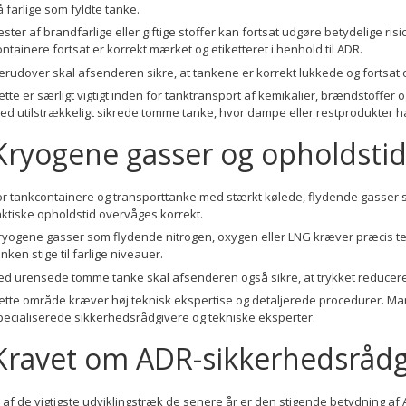
å farlige som fyldte tanke.
ester af brandfarlige eller giftige stoffer kan fortsat udgøre betydelige ri
ontainere fortsat er korrekt mærket og etiketteret i henhold til ADR.
erudover skal afsenderen sikre, at tankene er korrekt lukkede og fortsat 
ette er særligt vigtigt inden for tanktransport af kemikalier, brændstoffer 
ed utilstrækkeligt sikrede tomme tanke, hvor dampe eller restprodukter h
Kryogene gasser og opholdsti
or tankcontainere og transporttanke med stærkt kølede, flydende gasser sti
aktiske opholdstid overvåges korrekt.
ryogene gasser som flydende nitrogen, oxygen eller LNG kræver præcis tem
anken stige til farlige niveauer.
ed urensede tomme tanke skal afsenderen også sikre, at trykket reduceres 
ette område kræver høj teknisk ekspertise og detaljerede procedurer. 
pecialiserede sikkerhedsrådgivere og tekniske eksperter.
Kravet om ADR-sikkerhedsrådg
t af de vigtigste udviklingstræk de senere år er den stigende betydning a