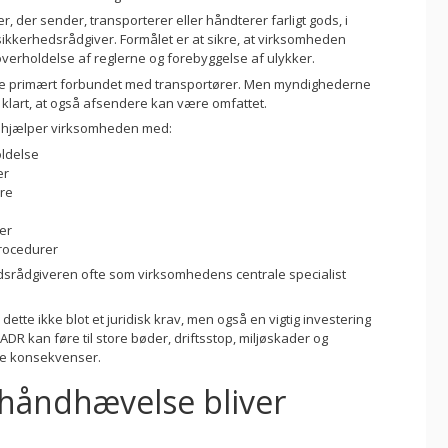
, der sender, transporterer eller håndterer farligt gods, i
ikkerhedsrådgiver. Formålet er at sikre, at virksomheden
verholdelse af reglerne og forebyggelse af ulykker.
ofte primært forbundet med transportører. Men myndighederne
t klart, at også afsendere kan være omfattet.
 hjælper virksomheden med:
ldelse
er
re
er
rocedurer
edsrådgiveren ofte som virksomhedens centrale specialist
tte ikke blot et juridisk krav, men også en vigtig investering
or ADR kan føre til store bøder, driftsstop, miljøskader og
e konsekvenser.
 håndhævelse bliver