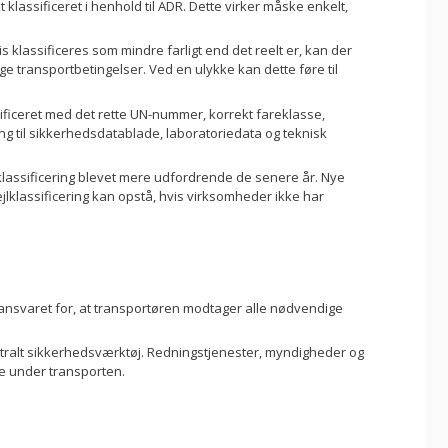
 klassificeret i henhold til ADR. Dette virker måske enkelt,
s klassificeres som mindre farligt end det reelt er, kan der
 transportbetingelser. Ved en ulykke kan dette føre til
tificeret med det rette UN-nummer, korrekt fareklasse,
g til sikkerhedsdatablade, laboratoriedata og teknisk
t klassificering blevet mere udfordrende de senere år. Nye
ejlklassificering kan opstå, hvis virksomheder ikke har
 ansvaret for, at transportøren modtager alle nødvendige
ntralt sikkerhedsværktøj. Redningstjenester, myndigheder og
e under transporten.