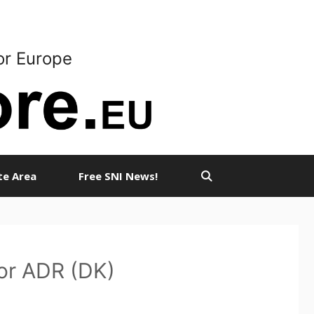
or Europe
ate Area
Free SNI News!
for ADR (DK)