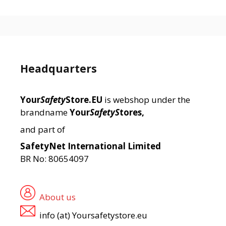
Headquarters
Your
Safety
Store.EU
is webshop under the
brandname
Your
SafetyS
tores,
and part of
SafetyNet International Limited
BR No: 80654097
About us
info (at) Yoursafetystore.eu