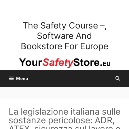
Skip
to
content
The Safety Course –,
Software And
Bookstore For Europe
Menu
La legislazione italiana sulle
sostanze pericolose: ADR,
ATEX, sicurezza sul lavoro e